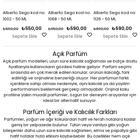
:
Alberto Sego kod no:
Alberto Sego kod no:
Alberto Sego kod no:
1002 - 50 ML
1068 - 50 ML
1126 - 50 ML
₺550,00
₺590,00
₺590,00
₺650,00
₺950,00
₺890,00
Sepete Ekle
Sepete Ekle
Sepete Ekle
%38
%31
%19
%31
%24
%19
Açık Parfüm
Açık parfüm modelleri, uzun süre kalıcılık sağlaması ve bütçe dostu
fiyatlarıyla kullanıcıların gözdesi haline geliyor. Parfüm seçimi
sırasında en çok merak edilen konular; ürünün kalıcılığı, fark
edilirliği ve orijinaline benzerliği oluyor. Her parfümün farklı
içeriklere sahip olması nedeniyle, aynı kalıcılık ya da yayılım
performansını beklemek gerçekçi olmayabilir. Orijinal koku
profiline yakın muadil parfümler, özgün bir deneyim arayanlar için
ideal bir alternatif sunuyor.
Parfüm İçeriği ve Kalıcılık Farkları
Parfümler, yoğun ve ağır kokulardan hafif ve ferah notalara kadar
:
:
Alberto Sego kod no:
Alberto Sego kod no:
Alberto Sego kod no:
Alberto Sego kod no:
Alberto Sego kod no:
Alberto Sego kod no:
geniş bir yelpazede bulunur. Tütün veya vanilya gibi yoğun
1076 - 50 ML
1090 - 50 ML
1090 - 50 ML
1114 - 50 ML
1114 - 50 ML
1144 - 50 ML
bileşenler daha uzun süre kalıcılık sağlarken, elma ve papatya gibi
₺590,00
₺690,00
₺890,00
₺690,00
₺750,00
₺890,00
₺950,00
₺1.000,00
₺1.000,00
₺1.100,00
₺1.100,00
₺990,00
hafif notalar hızla etkisini kaybedebilir. Bu özellikler hem açık