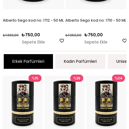
Alberto Sego kod no: 1712 - 50 ML
Alberto Sego kod no: 1710 - 50 ML
₺750,00
₺750,00
₺1.330,00
₺1.050,00
Sepete Ekle
Sepete Ekle
Erkek Parfümleri
Kadın Parfümleri
Unisex
%15
%38
%34