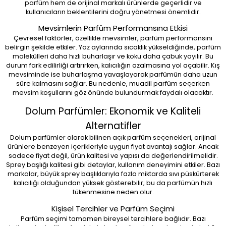
parfüm hem de orijinal markalı ürünlerde geçerlidir ve
Sepete Ekle
Sepete Ekle
Sepete Ekle
Sepete Ekle
Sepete Ekle
Sepete Ekle
kullanıcıların beklentilerini doğru yönetmesi önemlidir.
Mevsimlerin Parfüm Performansına Etkisi
Çevresel faktörler, özellikle mevsimler, parfüm performansını
belirgin şekilde etkiler. Yaz aylarında sıcaklık yükseldiğinde, parfüm
molekülleri daha hızlı buharlaşır ve koku daha çabuk yayılır. Bu
durum fark edilirliği artırırken, kalıcılığın azalmasına yol açabilir. Kış
mevsiminde ise buharlaşma yavaşlayarak parfümün daha uzun
süre kalmasını sağlar. Bu nedenle, muadil parfüm seçerken
mevsim koşullarını göz önünde bulundurmak faydalı olacaktır.
Dolum Parfümler: Ekonomik ve Kaliteli
Alternatifler
Dolum parfümler olarak bilinen açık parfüm seçenekleri, orijinal
ürünlere benzeyen içerikleriyle uygun fiyat avantajı sağlar. Ancak
sadece fiyat değil, ürün kalitesi ve yapısı da değerlendirilmelidir.
Sprey başlığı kalitesi gibi detaylar, kullanım deneyimini etkiler. Bazı
markalar, büyük sprey başlıklarıyla fazla miktarda sıvı püskürterek
kalıcılığı olduğundan yüksek gösterebilir; bu da parfümün hızlı
tükenmesine neden olur.
Kişisel Tercihler ve Parfüm Seçimi
Parfüm seçimi tamamen bireysel tercihlere bağlıdır. Bazı