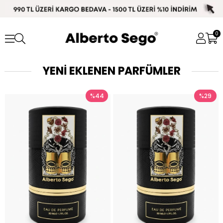
0
YENİ EKLENEN PARFÜMLER
%44
%29