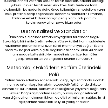
kullanıcılar hafif ve ferah kokuları tercih ederken, bazıları kalıcılığı
yüksek ürünleri tercih eder. Aynı koku farklı tenlerde farklı
algılanabilir, bu nedenle daha önce kullandığınız modellere yakın
koku profiline sahip seçenekleri denemek mantıklıdır. Firmamız,
kadın ve erkek kullanıcılar için geniş bir muadil parfüm
koleksiyonuyla her zevke hitap eder.
Üretim Kalitesi ve Standartlar
Ürünlerimiz, alanında uzman kimyagerler tarafından Sağlık
Bakanlığı bildirimi ile üretilmektedir. Yüksek kaliteli hammaddelerle
hazırlanan parfümlerimiz, uzun süreli memnuniyet sağlar. Esans
oranı tek başına kalite ölçütü değildir; asıl önemli olan kullanılan
hammadde kalitesidir. Her modelimiz için özel formüller
geliştirerek kaliteli ve erişilebilir ürünler sunuyoruz.
Meteorolojik Faktörlerin Parfüm Üzerindeki
Rolü
Parfüm tercih ederken sadece koku değil, aynı zamanda sıcaklık,
nem ve ortam koşulları gibi meteorolojik faktörler de dikkate
alınmalıdır. Bu unsurlar, parfümün kalıcılığını ve yayılımını doğrudan
etkiler. Doğru açık parfüm seçimi, bu koşullar gözetilerek
yapıldığında hem ekonomik hem de etkili bir kullanım sağlar. En iyi
açık parfüm modelleri ile iyi alışverişler dileriz.